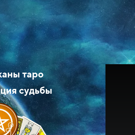
каны таро
ция судьбы