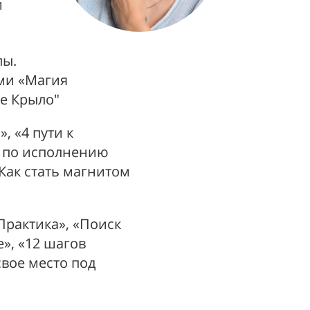
и
лы.
ми «Магия
е Крыло"
, «4 пути к
я по исполнению
Как стать магнитом
Практика», «Поиск
», «12 шагов
свое место под