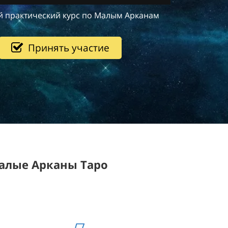
й практический курс по Малым Арканам
Принять участие
Малые Арканы Таро