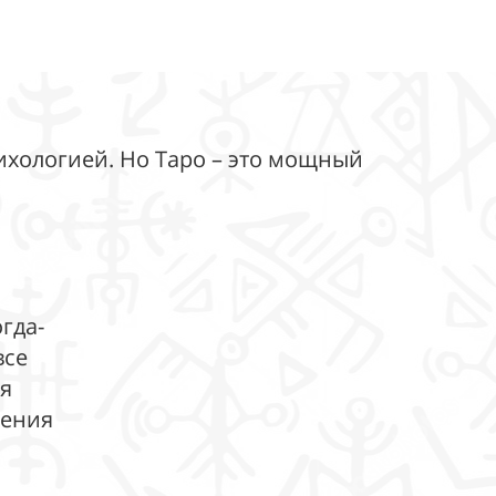
ихологией. Но Таро – это мощный
гда-
все
ия
жения