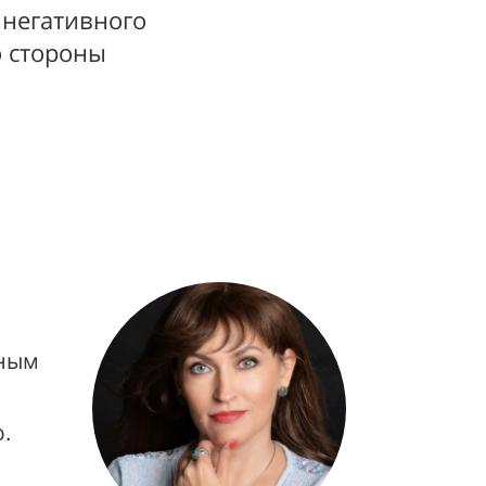
 негативного
о стороны
ьным
.