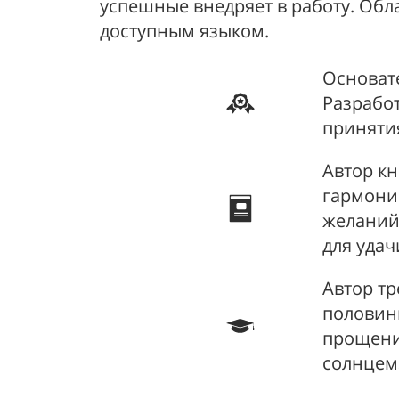
успешные внедряет в работу. Об
доступным языком.
Основат
Разрабо
приняти
Автор кн
гармони
желаний»
для удач
Автор тр
половинк
прощения
солнцем»