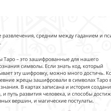
е развлечения, средним между гаданием и пс
.
ы Таро – это зашифрованные для нашего
ознания символы. Если знать код, который
ывает эту шифровку, можно много достичь. Ко
ревние жрецы зашифровали в символах Таро 
 знания. В картах записана и история создан
, и путь развития человека, и способы дости
вных вершин, и магические постулаты.