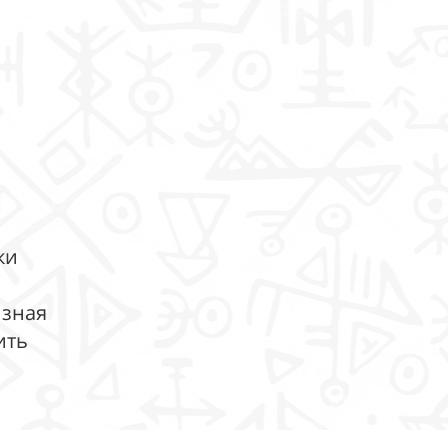
ки
 зная
ить