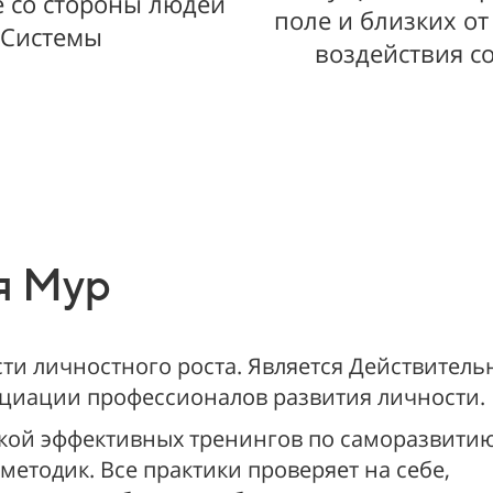
е со стороны людей
поле и близких от
 Системы
воздействия с
я Мур
асти личностного роста. Является Действител
циации профессионалов развития личности.
ткой эффективных тренингов по саморазвитию
етодик. Все практики проверяет на себе,